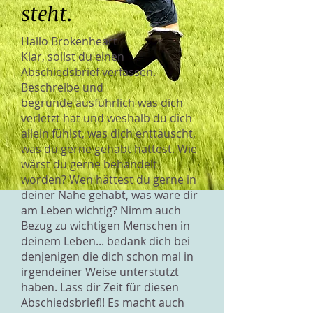
steht.
Hallo Brokenheart
Klar, sollst du einen
Abschiedsbrief verfassen.
Beschreibe und
begründe ausführlich was dich
verletzt hat und weshalb du dich
allein fühlst, was dich enttäuscht,
was du gerne gehabt hättest. Wie
wärst du gerne behandelt
worden? Wen hättest du gerne in
deiner Nähe gehabt, was wäre dir
am Leben wichtig? Nimm auch
Bezug zu wichtigen Menschen in
deinem Leben... bedank dich bei
denjenigen die dich schon mal in
irgendeiner Weise unterstützt
haben. Lass dir Zeit für diesen
Abschiedsbrief!! Es macht auch