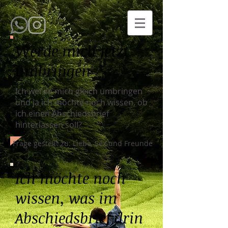
Werde mich jetzt
umbringen
Ich werde mich gleich umbringen
und ja ich möchte noch wissen, ob
ich einen Abschiedsbrief
hinterlassen soll?
Frage gestellt zu: Liebe, Sex und Freunde
Ich möchte noch
wissen, was im
Abschiedsbrief drin