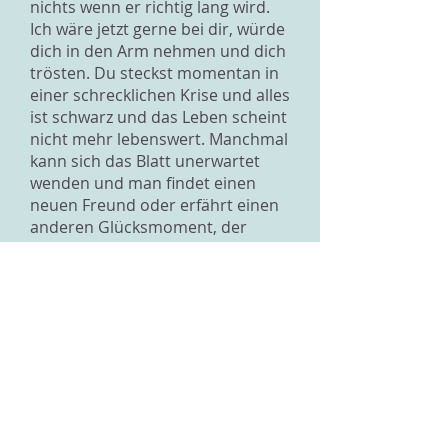
nichts wenn er richtig lang wird.
Ich wäre jetzt gerne bei dir, würde
dich in den Arm nehmen und dich
trösten. Du steckst momentan in
einer schrecklichen Krise und alles
ist schwarz und das Leben scheint
nicht mehr lebenswert. Manchmal
kann sich das Blatt unerwartet
wenden und man findet einen
neuen Freund oder erfährt einen
anderen Glücksmoment, der
einem wieder ein Lächeln
schenken kann.
Ich möchte dir gerne helfen und
werde für dich da sein! Wenn du
willst, kannst du mir gerne den
Abschiedsbrief zuschicken, damit
ich ihn durchlesen kann. Ich
werde dir mit Sicherheit
antworten!!
Laura