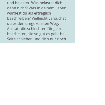
und belastet. Was belastet dich
denn nicht? Was in deinem Leben
würdest du als erträglich
beschreiben? Vielleicht versuchst
du es den umgekehrten Weg.
Anstatt die schlechten Dinge zu
bearbeiten, sie so gut es geht bei
Seite schieben und dich nur noch
mit dem befassen, dass dich nicht
belastet. Schreib dir auf, was
einigermassen okay ist in deinem
Leben und orientiere dich mal so
gut es geht danach. Bis das Leben
richtig Spass macht, brauchst du
noch Zeit, doch die ersten Schritte
dorthin kannst du versuchen, auf
diese Weise zu machen.
Zurück zur Übersicht