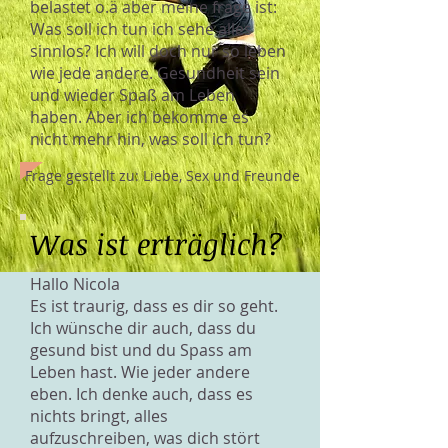
belastet o.ä aber meine frage ist:
Was soll ich tun ich sehe alles
sinnlos? Ich will doch nur so leben
wie jede andere. Gesundheit sein
und wieder Spaß am Leben
haben. Aber ich bekomme es
nicht mehr hin, was soll ich tun?
Frage gestellt zu: Liebe, Sex und Freunde
Was ist erträglich?
Hallo Nicola
Es ist traurig, dass es dir so geht.
Ich wünsche dir auch, dass du
gesund bist und du Spass am
Leben hast. Wie jeder andere
eben. Ich denke auch, dass es
nichts bringt, alles
aufzuschreiben, was dich stört