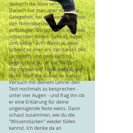
dadurch die Note vermasselt.
Danach hat man aber meist die
Gelegeheit, bei den weiteren Tests
den Notendurchschnitt wieder
aufzuholen. Du schreibst von zwei
schlechten Noten. Geht es dabei
ums selbe Fach? Wenn ja, dann
scheint es eher am Verständis des
Lernstoffs und dem Fach zu
liegen. Hast du dir die "Patzer"
durchgesehen? Finde heraus, wo
du im Stoff die Aussetzer hattest.
Versuch mit deinem Lehrer den
Test nochmals zu besprechen -
unter vier Augen - und frag ihn ob
er eine Erklärung für deine
ungenügende Note weiss. Dann
schaut zusammen, wie du die
"Wissenslücken" wieder füllen
kannst. Ich denke da an