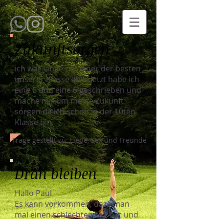
Zukunftsorgen
ich war lange zeit einer der besten
unserer Klasse aber jetzt habe ich
eine 5 und eine 6 geschrieben und
mache mir um meine Zukunft
sorgen da ich schon in der 10ten
Klasse bin
Frage gestellt zu: Liebe, Sex und Freunde
Dran bleiben
Hallo Paul
Es kann vorkommen, dass man
mal einen schlechten Tag hat und