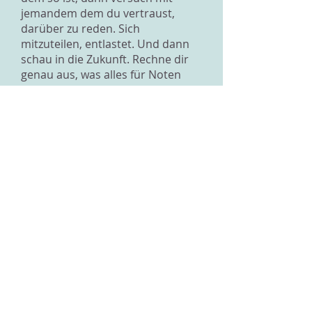
jemandem dem du vertraust,
darüber zu reden. Sich
mitzuteilen, entlastet. Und dann
schau in die Zukunft. Rechne dir
genau aus, was alles für Noten
nötig wären, damit du die 10te
Klasse einfach nur bestehst. Und
dann rechne aus, was du gerne
für Noten hättest, damit du dein
Wunschziel erreichst. Hilfreich ist
es, wenn man sich noch ein
Hintertürchen offenlässt. Das
heisst, wenn man zu Plan A auch
noch einen Plan B zur Verfügung
hat, falls Plan A nicht klappt.
Lieber Paul, vielleicht magst du
uns ja noch einbisschen mehr zu
deiner Situation schreiben, damit
wir dir noch eine genauere
Antwort geben können. Liebe